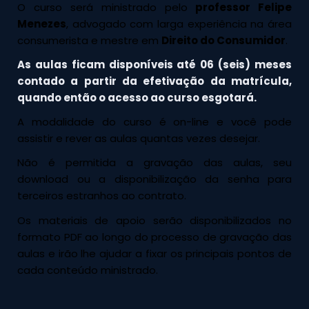
O curso será ministrado pelo
professor Felipe
Menezes
, advogado com larga experiência na área
consumerista e mestre em
Direito do Consumidor
.
As aulas ficam disponíveis até 06 (seis) meses
contado a partir da efetivação da matrícula,
quando então o acesso ao curso esgotará.
A modalidade do curso é on-line e você pode
assistir e rever as aulas quantas vezes desejar.
Não é permitida a gravação das aulas, seu
download ou a disponibilização da senha para
terceiros estranhos ao contrato.
Os materiais de apoio serão disponibilizados no
formato PDF ao longo do processo de gravação das
aulas e irão lhe ajudar a fixar os principais pontos de
cada conteúdo ministrado.