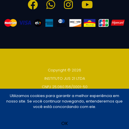
Copyright © 2026
INSTITUTO JUS 21 LTDA
CNPJ 25.080.156/0001-50
Todos os direitos reservados
Utilizamos cookies para garantir a melhor experiência em
nosso site. Se você continuar navegando, entenderemos que
Desenvolvido por
TUTOR
você está concordando com ele.
Design por
Paolo Vinicios - UX/UI Design
OK