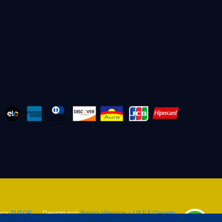
por
TUTOR
.
Design por
Paolo Vinicios - UX/UI Design