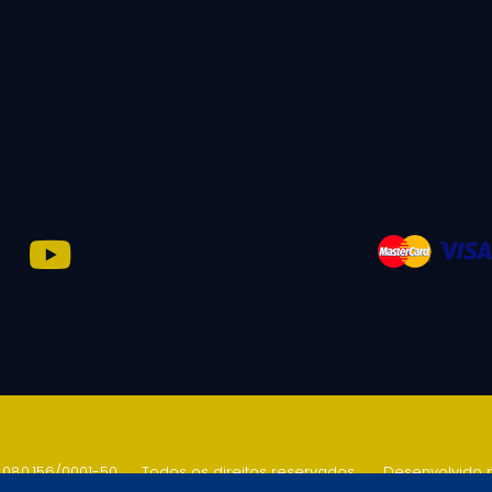
.080.156/0001-50
.
Todos os direitos reservados
.
Desenvolvido 