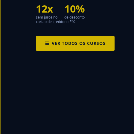
12x
10%
sem juros no
de desconto
cartao de credito
no PIX
VER TODOS OS CURSOS