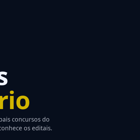
s
rio
pais concursos do
onhece os editais.