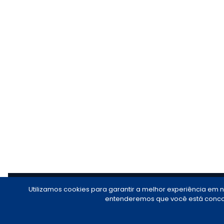
Utilizamos cookies para garantir a melhor experiência em 
PROJETO TRIBUNAIS: TÉCNICO JUDICIÁR
entenderemos que você está conc