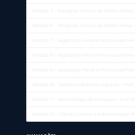
Módulo 5 - Principais Pontos do Direito Penal 
Módulo 6 - Principais Pontos do Direito Penal 
Módulo 7 - Legislação Penal e Processual Pena
Módulo 8 - Legislação Penal e Processual Penal
Módulo 9 - Legislação Penal e Processual Penal
Módulo 10 - Didática de Ensino Superior - Prof
Módulo 11 - Metodologia de Pesquisa - Prof. 
Módulo 12 - Crimes Contra a Administração P