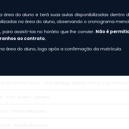
 área do aluno e terá suas aulas disponibilizadas dentro 
bilizadas na área do aluno, observando o cronograma menc
 para assisti-las no horário que lhe convier.
Não é permiti
tranhos ao contrato.
na área do aluno, logo após a confirmação da matrícula.
os ao Direito Penal - Prof. Rodrigo Rabelo e Prof. Luiz Carlos
l - Prof. André Carneiro
arte I - Renan Marques
rte II - Natalia Barroca