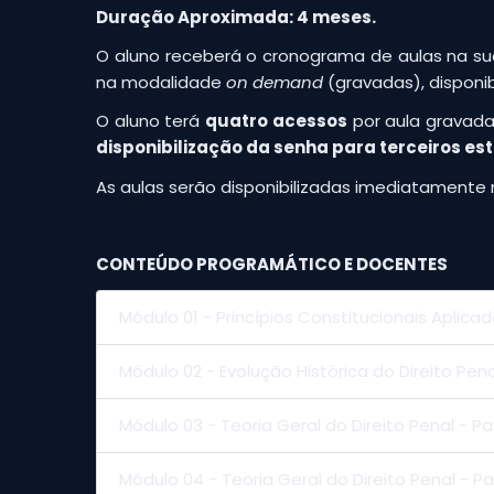
Duração Aproximada: 4 meses.
O aluno receberá o cronograma de aulas na sua
na modalidade
on demand
(gravadas), disponi
O aluno terá
quatro acessos
por aula gravada,
disponibilização da senha para terceiros es
As aulas serão disponibilizadas imediatamente 
CONTEÚDO PROGRAMÁTICO E DOCENTES
Módulo 01 - Princípios Constitucionais Aplicad
Módulo 02 - Evolução Histórica do Direito Pena
Módulo 03 - Teoria Geral do Direito Penal - P
Módulo 04 - Teoria Geral do Direito Penal - Pa