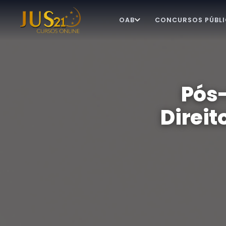
OAB
CONCURSOS PÚBL
Pós
Direi