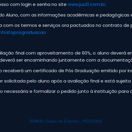
sso com login e senha no site
www.jus21.com.br
.
l do Aluno, com as informações acadêmicas e pedagógicas el
rda com os termos e serviços ora pactuados no contrato de 
contratoposgraduacao
aliação final com aproveitamento de 60%, o aluno deverá 
e deverá ser encaminhando juntamente com a documentaç
o receberá um certificado de Pós Graduação emitido por in
r solicitada pelo aluno após a avaliação final e está sujei
 necessária e formalizar o pedido junto à instituição para q
BÔNUS: Grupo de Estudos - PÓSJUS21