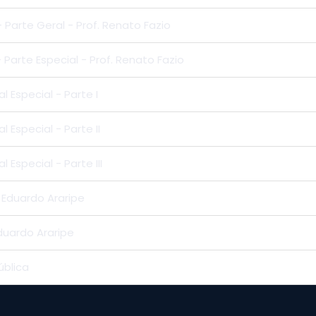
- Parte Geral - Prof. Renato Fazio
- Parte Especial - Prof. Renato Fazio
l Especial - Parte I
 Especial - Parte II
 Especial - Parte III
. Eduardo Araripe
Eduardo Araripe
ública