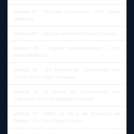
Módulo 07 - Práticas Comerciais - Prof. Felipe
Menezes
Módulo 08 - Sanções Administrativas e Penais.
Módulo 09 - Órgãos administrativos - Prof.
Deise Menezes
Módulo 10 - Da Defesa do Consumidor em
Juízo - Prof. Felipe Menezes
Módulo 11- O Direito do Consumidor nos
Tribunais - Prof. Wanderley Sampaio
Módulo 12 - LGPD Lei Geral de Proteção de
Dados - Prof. Ana Paula Canto