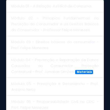
Módulo 01 - A Relação Jurídica de Consumo
Módulo 02 - Princípios Fundamentais na
Proteção do Consumidor e os Direitos Básicos
do Consumidor - Professor Felipe Menezes
Módulo 03 - Direitos básicos do consumidor -
Prof. Felipe Menezes
Módulo 04 - Prevenção e Reparação de Danos
Causados ao Consumidor. Proteção
Contratual - Prof. Jonatas Simões
Materiais
Módulo 05 - Prescrição e Decadência - Prof.
Antônio Neto
Módulo 06 - Responsabilidade Civil no CDC -
Prof. Felipe Menezes