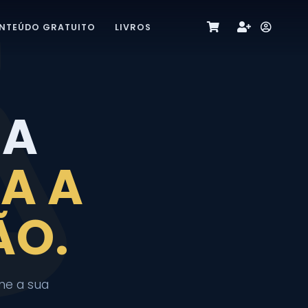
NTEÚDO GRATUITO
LIVROS
UA
A A
ÃO.
one a sua