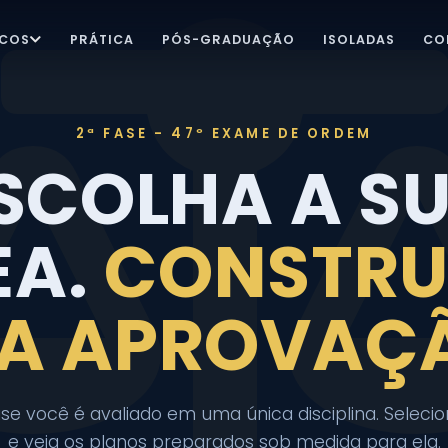
ICOS
PRÁTICA
PÓS-GRADUAÇÃO
ISOLADAS
CO
2ª FASE - 47º EXAME DE ORDEM
SCOLHA A S
EA.
CONSTRU
A APROVAÇ
se você é avaliado em uma única disciplina. Seleci
e veja os planos preparados sob medida para ela.