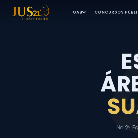
OAB
CONCURSOS PÚBL
E
ÁR
SU
Na 2ª Fa