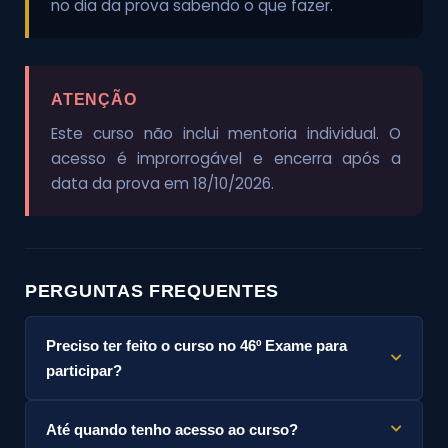
no dia da prova sabendo o que fazer.
ATENÇÃO
Este curso não inclui mentoria individual. O
acesso é improrrogável e encerra após a
data da prova em 18/10/2026.
PERGUNTAS FREQUENTES
Preciso ter feito o curso no 46º Exame para
participar?
Não. O curso é completo e independente —
Até quando tenho acesso ao curso?
qualquer candidato aprovado na 1ª Fase do 47º