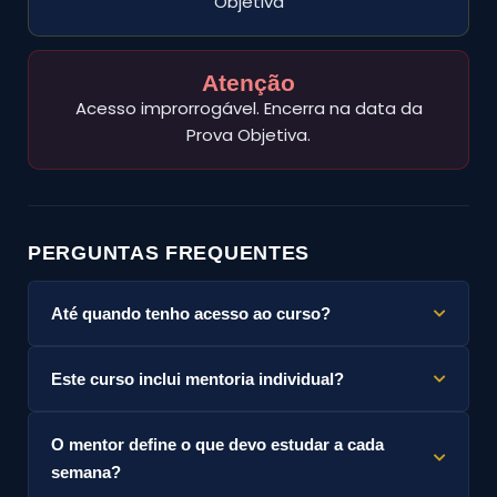
Objetiva
Atenção
Acesso improrrogável. Encerra na data da
Prova Objetiva.
PERGUNTAS FREQUENTES
Até quando tenho acesso ao curso?
O acesso vai até a data da Prova Objetiva
Este curso inclui mentoria individual?
(11/10/2026), a partir da data de matrícula. O
acesso é improrrogável.
Sim. Um mentor monta o seu cronograma de
O mentor define o que devo estudar a cada
estudos personalizado e o ajusta sempre que
necessário, considerando seu ritmo de estudo,
semana?