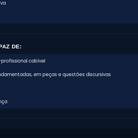
ova
PAZ DE:
profissional cabível
undamentadas, em peças e questões discursivas
o
ança