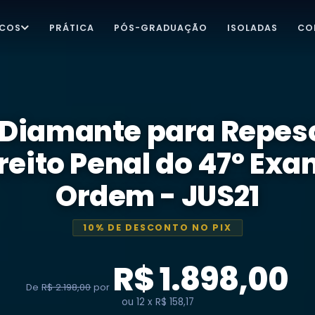
ICOS
PRÁTICA
PÓS-GRADUAÇÃO
ISOLADAS
CO
 Diamante para Repe
reito Penal do 47º Ex
Ordem - JUS21
10% DE DESCONTO NO PIX
R$ 1.898,00
De
R$ 2.198,00
por
ou 12 x R$ 158,17