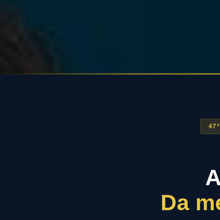
47
A
Da me