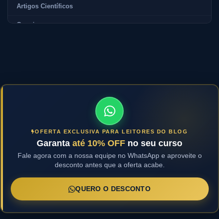
Artigos Científicos
Carreira
Como Fazer a Prova
Como se Preparar para a Prova
Comunicados
Concursos
Conversa com o Professor
OFERTA EXCLUSIVA PARA LEITORES DO BLOG
Cronogramas de Estudo
Garanta
até 10% OFF
no seu curso
Cursos Jus21
Fale agora com a nossa equipe no WhatsApp e aproveite o
desconto antes que a oferta acabe.
Cursos para a OAB
QUERO O DESCONTO
Datas do Exame de Ordem
Destaque