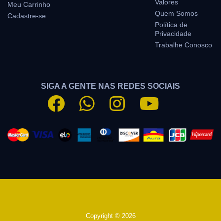
Valores
Meu Carrinho
Quem Somos
Humor
Cadastre-se
Política de
Inscrição
Privacidade
Trabalhe Conosco
Jurisprudência em Exame de Ordem
Legislação
SIGA A GENTE NAS REDES SOCIAIS
Legitimidade do Exame de Ordem
Mandados de Segurança
Material Gratuito
Motivacional
Notícias
Notícias Importantes
Notícias sobre o Exame
Copyright © 2026
O Exame em Outros Países