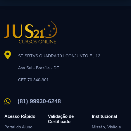
Doutrina para a Prova
Editais
Enquetes
Ensino Jurídico
Entrevistas
ST SRTVS QUADRA 701 CONJUNTO E , 12
Estatísticas
Asa Sul -
Brasília -
DF
Exames de Suficiência
CEP 70.340-901
Fraude no Exame de Ordem
Gabaritos Extraoficiais da Prova Objetiva
(81) 99930-6248
Gabaritos Extraoficiais da Prova Subjetiva
Acesso Rápido
Validação de
Institucional
Gabaritos Oficiais
Certificado
Portal do Aluno
Missão, Visão e
GERAL