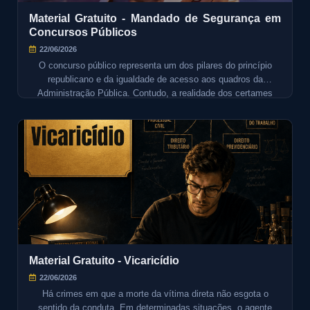
Material Gratuito - Mandado de Segurança em
Concursos Públicos
22/06/2026
O concurso público representa um dos pilares do princípio
republicano e da igualdade de acesso aos quadros da
Administração Pública. Contudo, a realidade dos certames
brasileiros revela um cenário frequentemente marcado por
irregularidades: questões mal formuladas, gabaritos
equivocados, critérios de avaliação obscuros, exigências
editalícias ilegais, preterições indevidas, entre outras
situações que afetam milhares de candidatos anualmente.
Diante dessas circunstâncias, o mandado de segurança
desponta como o instrumento processual mais adequado e
eficaz para a tutela dos direitos líquidos e certos dos
concursandos.
Material Gratuito - Vicaricídio
22/06/2026
Há crimes em que a morte da vítima direta não esgota o
sentido da conduta. Em determinadas situações, o agente