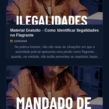
Material Gratuito - Como Identificar Ilegalidades
no Flagrante
22/06/2026
Na prática forense, não são raras as situações em que a
autoridade policial apresenta uma prisão como flagrante
quando, na verdade, não estão presentes os requisitos legais
previstos no Código de Processo Penal. Em outras hipóteses,
embora exista situação de flagrância, a prisão pode estar
contaminada por ilegalidades decorrentes de buscas ilegais,
ingresso indevido em domicílio, violação de garantias
constitucionais ou falhas procedimentais.