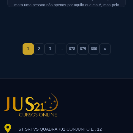
mata uma pessoa não apenas por aquilo que ela é, mas pelo
que ela representa afetivamente para outra. No vicaricídio,
essa outra pessoa é a mulher inserida em um contexto de
violência doméstica e familiar.
1
2
3
...
678
679
680
»
ST SRTVS QUADRA 701 CONJUNTO E , 12