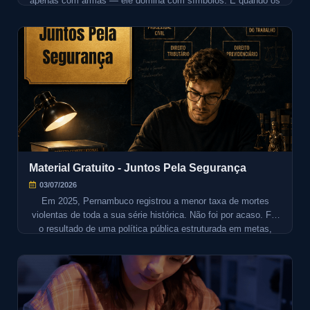
apenas com armas — ele domina com símbolos. E quando os
signos da facção se tornam mais visíveis do que os do próprio
Estado, algo essencial da ordem democrática começa a se
romper.
Material Gratuito - Juntos Pela Segurança
03/07/2026
Em 2025, Pernambuco registrou a menor taxa de mortes
violentas de toda a sua série histórica. Não foi por acaso. Foi
o resultado de uma política pública estruturada em metas,
inteligência territorial e integração institucional — e esse artigo
analisa exatamente como isso aconteceu.