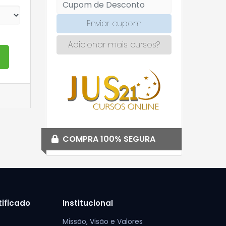
Enviar cupom
Adicionar mais cursos?
o
COMPRA 100% SEGURA
tificado
Institucional
Missão, Visão e Valores