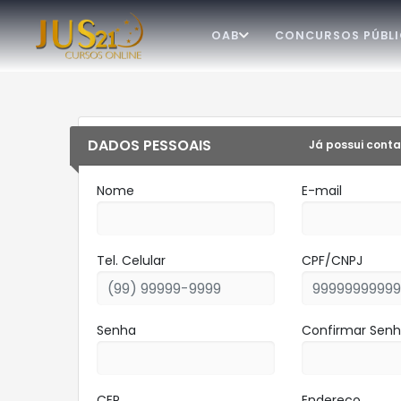
OAB
CONCURSOS PÚBL
DADOS PESSOAIS
Já possui conta
Nome
E-mail
Tel. Celular
CPF/CNPJ
Senha
Confirmar Sen
CEP
Endereço