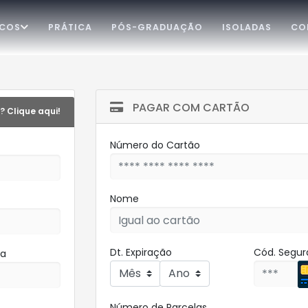
ICOS
PRÁTICA
PÓS-GRADUAÇÃO
ISOLADAS
CO
PAGAR COM CARTÃO
? Clique aqui!
Número do Cartão
Nome
Dt. Expiração
Cód. Segu
ha
Número de Parcelas