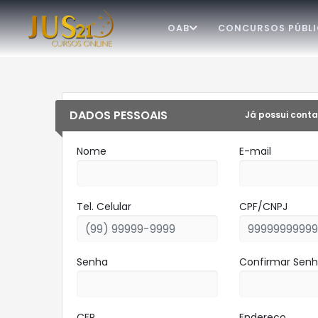
OAB
CONCURSOS PÚBL
DADOS PESSOAIS
Já possui conta
Nome
E-mail
Tel. Celular
CPF/CNPJ
Senha
Confirmar Sen
CEP
Endereço