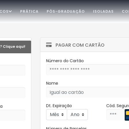
ICOS
PRÁTICA
PÓS-GRADUAÇÃO
ISOLADAS
CO
PAGAR COM CARTÃO
? Clique aqui!
Número do Cartão
Nome
Dt. Expiração
Cód. Segu
ha
Número de Parcelas