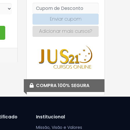
Enviar cupom
Adicionar mais cursos?
o
COMPRA 100% SEGURA
tificado
Institucional
Missão, Visão e Valores