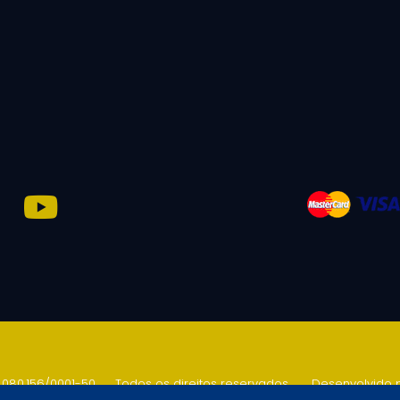
.080.156/0001-50
.
Todos os direitos reservados
.
Desenvolvido 