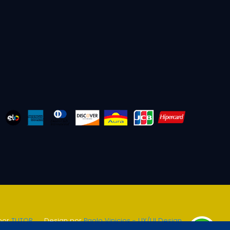
por
TUTOR
.
Design por
Paolo Vinicios - UX/UI Design