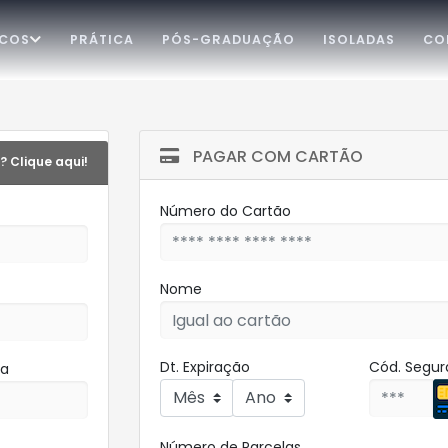
ICOS
PRÁTICA
PÓS-GRADUAÇÃO
ISOLADAS
CO
PAGAR COM CARTÃO
? Clique aqui!
Número do Cartão
Nome
Dt. Expiração
Cód. Segu
ha
Número de Parcelas