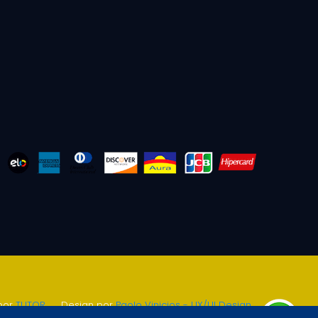
por
TUTOR
.
Design por
Paolo Vinicios - UX/UI Design