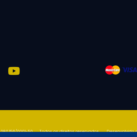
.080.156/0001-50
.
Todos os direitos reservados
.
Desenvolvido 